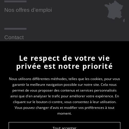
Nos offres d’emploi
Contact
Le respect de votre vie
Newsletter
privée est notre priorité
En vous inscrivant à la newsletter, vous recevrez
Nous utilisons différentes méthodes, telles que les cookies, pour vous
garantir la meilleure navigation possible sur notre site. Cela nous
toutes les actualités des PEP SRA
permet de vous proposer des contenus et services personnalisés
ainsi que d'en analyser le trafic pour améliorer votre expérience. En
Votre e-mail*
cliquant sur le bouton ci-contre, vous consentez à leur utilisation.
Vous pouvez changer d'avis et modifier vos préférences à tout
moment.
Tout accepter