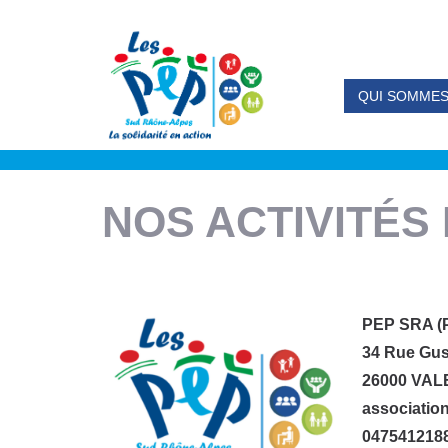
QUI SOMMES
Accueil
»
Nos activités et services
NOS ACTIVITÉS
PEP SRA (P
34 Rue Gust
26000 VA
associatio
047541218